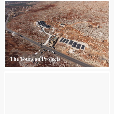
revious
Next
The Tours on Projects