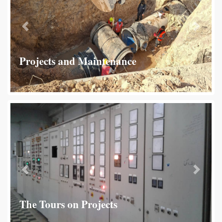
revious
Next
Projects and Maintenance
revious
Next
The Tours on Projects