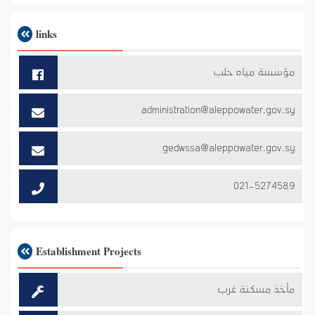
links
مؤسسة مياه حلب
administration@aleppowater.gov.sy
gedwssa@aleppowater.gov.sy
021-5274589
Establishment Projects
مأخذ مسكنة غرب