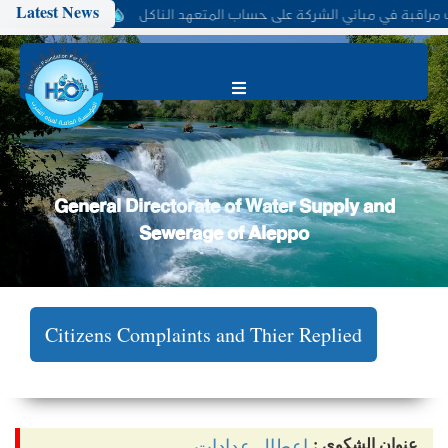
Latest News
راقبة في مباني الشركة على حساب المتعهد الناكل
تعلن الشركة العامة لميا
المؤسسة العامة لمياه الشرب والصرف الصحي في حلب
General Directorate of Water Supply and
Sewerage of Aleppo
Citizens Complaints and Thier Replied
عنوان الشكوى :
اعطال عدادات